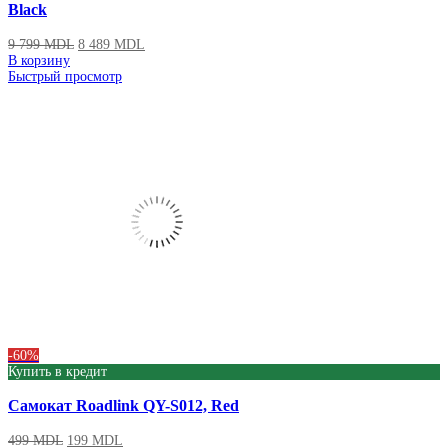
Black
9 799
MDL
8 489
MDL
В корзину
Быстрый просмотр
-60%
Купить в кредит
Самокат Roadlink QY-S012, Red
499
MDL
199
MDL