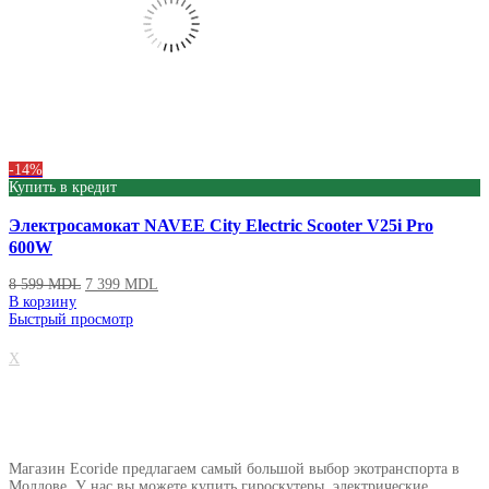
-14%
Купить в кредит
Электросамокат NAVEE City Electric Scooter V25i Pro
600W
8 599
MDL
7 399
MDL
В корзину
Быстрый просмотр
X
О нашем магазине
Магазин Ecoride предлагаем самый большой выбор экотранспорта в
Молдове. У нас вы можете купить гироскутеры, электрические