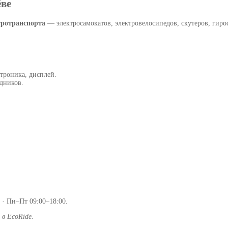
ёве
тротранспорта
— электросамокатов, электровелосипедов, скутеров, гиро
ктроника, дисплей.
дников.
 · Пн–Пт 09:00–18:00.
в EcoRide.