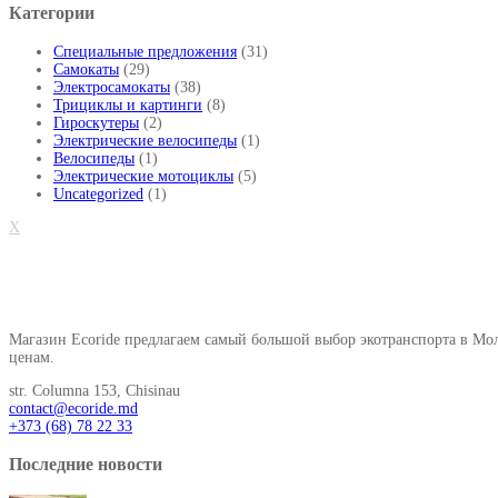
Категории
Специальные предложения
(31)
Самокаты
(29)
Электросамокаты
(38)
Трициклы и картинги
(8)
Гироскутеры
(2)
Электрические велосипеды
(1)
Велосипеды
(1)
Электрические мотоциклы
(5)
Uncategorized
(1)
X
О нашем магазине
Магазин Ecoride предлагаем самый большой выбор экотранспорта в Мол
ценам.
str. Columna 153, Chisinau
contact@ecoride.md
+373 (68) 78 22 33
Последние новости