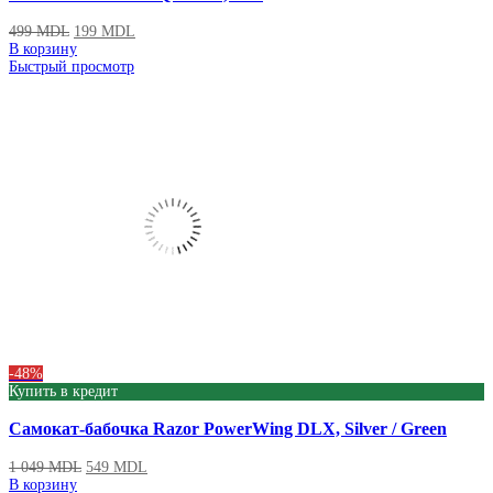
499
MDL
199
MDL
В корзину
Быстрый просмотр
-48%
Купить в кредит
Самокат-бабочка Razor PowerWing DLX, Silver / Green
1 049
MDL
549
MDL
В корзину