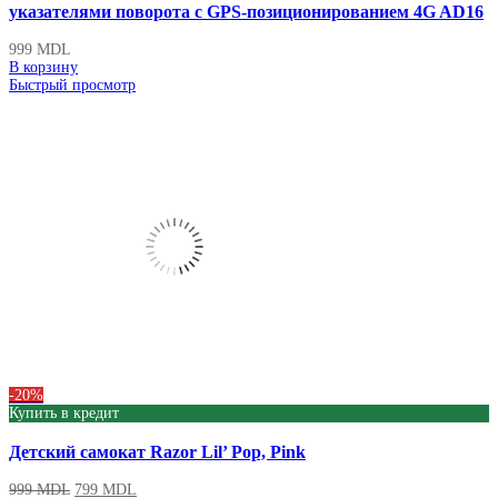
указателями поворота с GPS-позиционированием 4G AD16
999
MDL
В корзину
Быстрый просмотр
-20%
Купить в кредит
Детский cамокат Razor Lil’ Pop, Pink
999
MDL
799
MDL