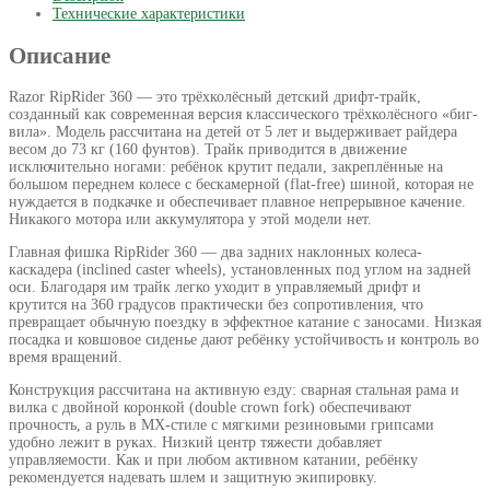
Технические характеристики
Описание
Razor RipRider 360 — это трёхколёсный детский дрифт-трайк,
созданный как современная версия классического трёхколёсного «биг-
вила». Модель рассчитана на детей от 5 лет и выдерживает райдера
весом до 73 кг (160 фунтов). Трайк приводится в движение
исключительно ногами: ребёнок крутит педали, закреплённые на
большом переднем колесе с бескамерной (flat-free) шиной, которая не
нуждается в подкачке и обеспечивает плавное непрерывное качение.
Никакого мотора или аккумулятора у этой модели нет.
Главная фишка RipRider 360 — два задних наклонных колеса-
каскадера (inclined caster wheels), установленных под углом на задней
оси. Благодаря им трайк легко уходит в управляемый дрифт и
крутится на 360 градусов практически без сопротивления, что
превращает обычную поездку в эффектное катание с заносами. Низкая
посадка и ковшовое сиденье дают ребёнку устойчивость и контроль во
время вращений.
Конструкция рассчитана на активную езду: сварная стальная рама и
вилка с двойной коронкой (double crown fork) обеспечивают
прочность, а руль в MX-стиле с мягкими резиновыми грипсами
удобно лежит в руках. Низкий центр тяжести добавляет
управляемости. Как и при любом активном катании, ребёнку
рекомендуется надевать шлем и защитную экипировку.