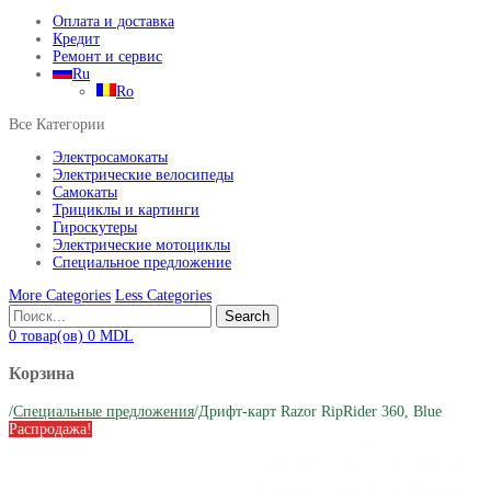
Оплата и доставка
Кредит
Ремонт и сервис
Ru
Ro
Все Категории
Электросамокаты
Электрические велосипеды
Самокаты
Трициклы и картинги
Гироскутеры
Электрические мотоциклы
Специальное предложение
More Categories
Less Categories
Search
0
товар(ов)
0
MDL
Корзина
/
Специальные предложения
/
Дрифт-карт Razor RipRider 360, Blue
Распродажа!