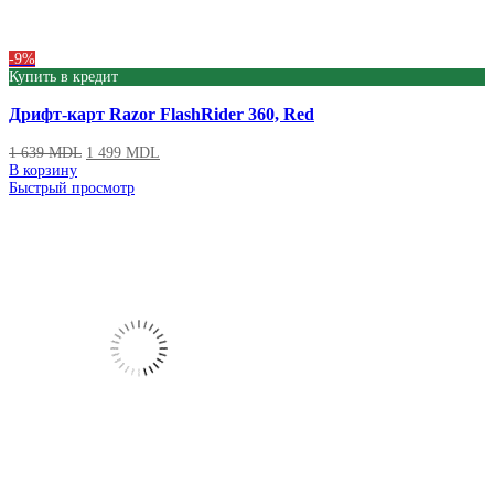
-9%
Купить в кредит
Дрифт-карт Razor FlashRider 360, Red
1 639
MDL
1 499
MDL
В корзину
Быстрый просмотр