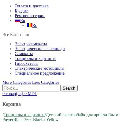
Оплата и доставка
Кредит
Ремонт и сервис
Ru
Ro
Все Категории
Электросамокаты
Электрические велосипеды
Самокаты
Трициклы и картинги
Гироскутеры
Электрические мотоциклы
Специальное предложение
More Categories
Less Categories
Search
0
товар(ов)
0
MDL
Корзина
/
Трициклы и картинги
/
Детский электробайк для дрифта Razor
PowerRider 360, Black / Yellow