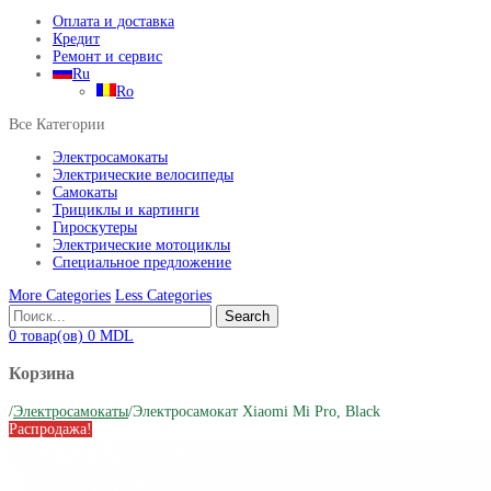
Оплата и доставка
Кредит
Ремонт и сервис
Ru
Ro
Все Категории
Электросамокаты
Электрические велосипеды
Самокаты
Трициклы и картинги
Гироскутеры
Электрические мотоциклы
Специальное предложение
More Categories
Less Categories
Search
0
товар(ов)
0
MDL
Корзина
/
Электросамокаты
/
Электросамокат Xiaomi Mi Pro, Black
Распродажа!