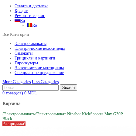
Оплата и доставка
Кредит
Ремонт и сервис
Ru
Ro
Все Категории
Электросамокаты
Электрические велосипеды
Самокаты
Трициклы и картинги
Гироскутеры
Электрические мотоциклы
Специальное предложение
More Categories
Less Categories
Search
0
товар(ов)
0
MDL
Корзина
/
Электросамокаты
/
Электросамокат Ninebot KickScooter Max G30P,
Black
Распродажа!