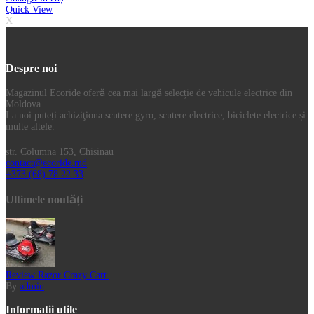
Quick View
X
Despre noi
Magazinul Ecoride oferă cea mai largă selecție de vehicule electrice din
Moldova.
La noi puteți achiziţiona scutere gyro, scutere electrice, biciclete electrice și
multe altele.
str. Columna 153, Chisinau
contact@ecoride.md
+373 (68) 78 22 33
Ultimele noutăți
Review Razor Crazy Cart.
By
admin
Informatii utile