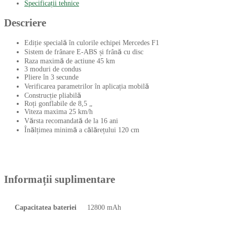
Specificații tehnice
Descriere
Ediție specială în culorile echipei Mercedes F1
Sistem de frânare E-ABS și frână cu disc
Raza maximă de actiune 45 km
3 moduri de condus
Pliere în 3 secunde
Verificarea parametrilor în aplicația mobilă
Construcție pliabilă
Roți gonflabile de 8,5 „
Viteza maxima 25 km/h
Vărsta recomandată de la 16 ani
Înălțimea minimă a călărețului 120 cm
Informații suplimentare
Capacitatea bateriei
12800 mAh