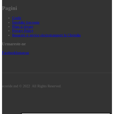
Pagini
Credit
Întrebări frecvente
Plata si livrare
Privacy Policy
Reparații și service electrotransport în Chișinău
Urmareste-ne
Facebook
Instagran
ecoride.md © 2022 All Rights Reserved.