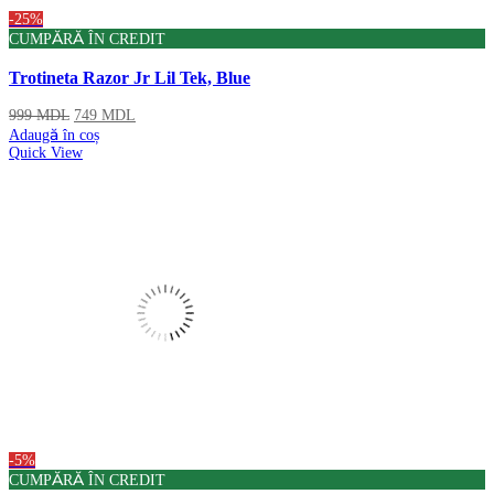
-25%
CUMPĂRĂ ÎN CREDIT
Trotineta Razor Jr Lil Tek, Blue
999
MDL
749
MDL
Adaugă în coș
Quick View
-5%
CUMPĂRĂ ÎN CREDIT