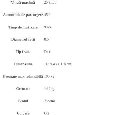
25 km/h
Viteză maximă
Autonomie de parcurgere
45 km
9 ore
Timp de încărcare
Diametrul rotii
8.5"
Tip frana
Disc
Dimensiuni
113 x 43 x 118 cm
100 kg
Greutate max. admisibilă
Greutate
14.2kg
Brand
Xiaomi
Culoare
Gri