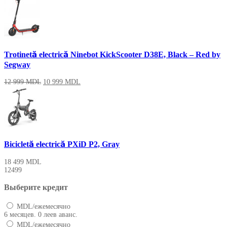
Trotinetă electrică Ninebot KickScooter D38E, Black – Red by
Segway
12 999
MDL
10 999
MDL
Bicicletă electrică PXiD P2, Gray
18 499
MDL
12499
Выберите кредит
MDL/ежемесячно
6 месяцев. 0 леев аванс.
MDL/ежемесячно