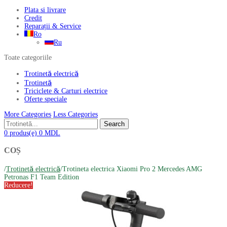
Plata si livrare
Credit
Reparații & Service
Ro
Ru
Toate categoriile
Trotinetă electrică
Trotinetă
Triciclete & Carturi electrice
Oferte speciale
More Categories
Less Categories
Search
0
produs(e)
0
MDL
COȘ
/
Trotinetă electrică
/
Trotineta electrica Xiaomi Pro 2 Mercedes AMG
Petronas F1 Team Edition
Produse
Reducere!