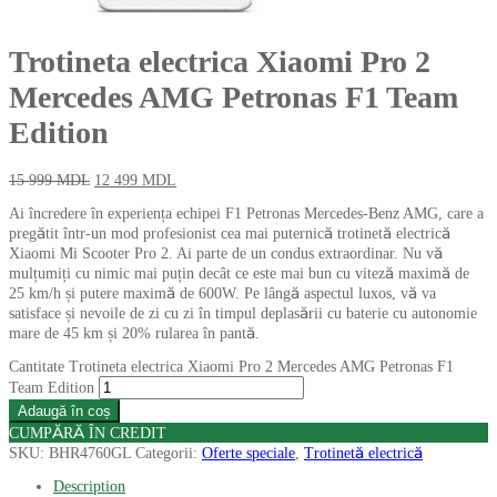
Trotineta electrica Xiaomi Pro 2
Mercedes AMG Petronas F1 Team
Edition
15 999
MDL
12 499
MDL
Ai încredere în experiența echipei F1 Petronas Mercedes-Benz AMG, care a
pregătit într-un mod profesionist cea mai puternică trotinetă electrică
Xiaomi Mi Scooter Pro 2. Ai parte de un condus extraordinar.
Nu vă
mulțumiți cu nimic mai puțin decât ce este mai bun cu
v
iteză maximă de
25 km/h și putere maximă de 600W. Pe lângă aspectul luxos, vă va
satisface și nevoile de zi cu zi în timpul deplasării cu baterie cu autonomie
mare de 45 km și
20% r
ularea în pantă.
Cantitate Trotineta electrica Xiaomi Pro 2 Mercedes AMG Petronas F1
Team Edition
Adaugă în coș
CUMPĂRĂ ÎN CREDIT
SKU:
BHR4760GL
Categorii:
Oferte speciale
,
Trotinetă electrică
Description