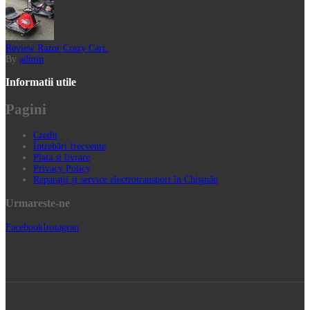
Review Razor Crazy Cart.
By
admin
Informatii utile
Pagini
Credit
Întrebări frecvente
Plata si livrare
Privacy Policy
Reparații și service electrotransport în Chișinău
Urmareste-ne
Facebook
Instagran