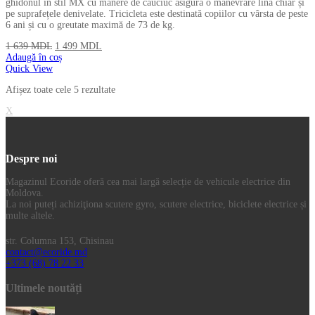
ghidonul în stil MX cu mânere de cauciuc asigură o manevrare lină chiar și
pe suprafețele denivelate. Tricicleta este destinată copiilor cu vârsta de peste
6 ani și cu o greutate maximă de 73 de kg.
1 639
MDL
1 499
MDL
Adaugă în coș
Quick View
Afișez toate cele 5 rezultate
X
Despre noi
Magazinul Ecoride oferă cea mai largă selecție de vehicule electrice din
Moldova.
La noi puteți achiziţiona scutere gyro, scutere electrice, biciclete electrice și
multe altele.
str. Columna 153, Chisinau
contact@ecoride.md
+373 (68) 78 22 33
Ultimele noutăți