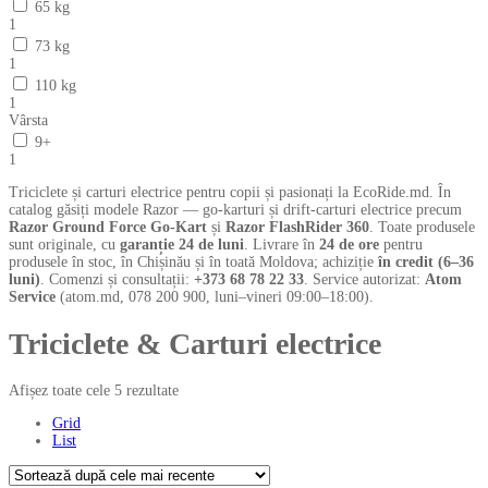
65 kg
1
73 kg
1
110 kg
1
Vârsta
9+
1
Triciclete și carturi electrice pentru copii și pasionați la EcoRide.md. În
catalog găsiți modele Razor — go-karturi și drift-carturi electrice precum
Razor Ground Force Go-Kart
și
Razor FlashRider 360
. Toate produsele
sunt originale, cu
garanție 24 de luni
. Livrare în
24 de ore
pentru
produsele în stoc, în Chișinău și în toată Moldova; achiziție
în credit (6–36
luni)
. Comenzi și consultații:
+373 68 78 22 33
. Service autorizat:
Atom
Service
(atom.md, 078 200 900, luni–vineri 09:00–18:00).
Triciclete & Carturi electrice
Afișez toate cele 5 rezultate
Grid
List