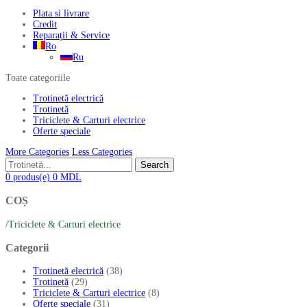
Plata si livrare
Credit
Reparații & Service
Ro
Ru
Toate categoriile
Trotinetă electrică
Trotinetă
Triciclete & Carturi electrice
Oferte speciale
More Categories
Less Categories
Search
0
produs(e)
0
MDL
COȘ
/
Triciclete & Carturi electrice
Categorii
Trotinetă electrică
(38)
Trotinetă
(29)
Triciclete & Carturi electrice
(8)
Oferte speciale
(31)