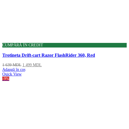
CUMPĂRĂ ÎN CREDIT
Trotineta Drift-cart Razor FlashRider 360, Red
1 639
MDL
1 499
MDL
Adaugă în coș
Quick View
-9%