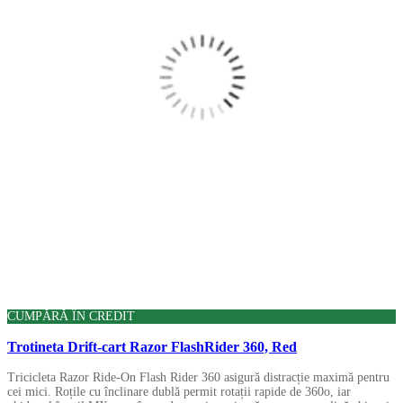
CUMPĂRĂ ÎN CREDIT
Trotineta Drift-cart Razor FlashRider 360, Red
Tricicleta Razor Ride-On Flash Rider 360 asigură distracție maximă pentru
cei mici. Roțile cu înclinare dublă permit rotații rapide de 360o, iar