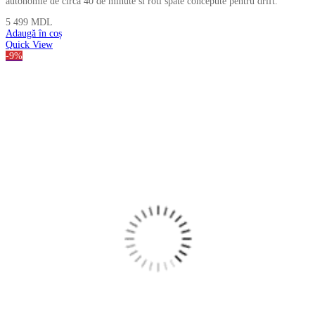
autonomie de circa 40 de minute si roti spate concepute pentru drift.
5 499
MDL
Adaugă în coș
Quick View
-9%