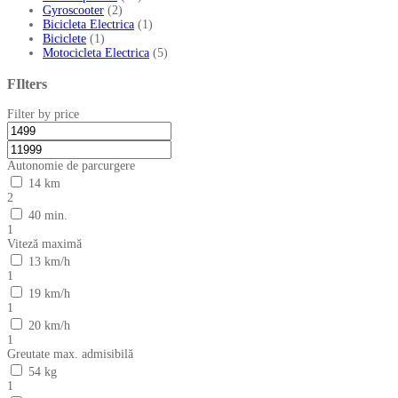
Gyroscooter
(2)
Bicicleta Electrica
(1)
Biciclete
(1)
Motocicleta Electrica
(5)
FIlters
Filter by price
Autonomie de parcurgere
14 km
2
40 min.
1
Viteză maximă
13 km/h
1
19 km/h
1
20 km/h
1
Greutate max. admisibilă
54 kg
1