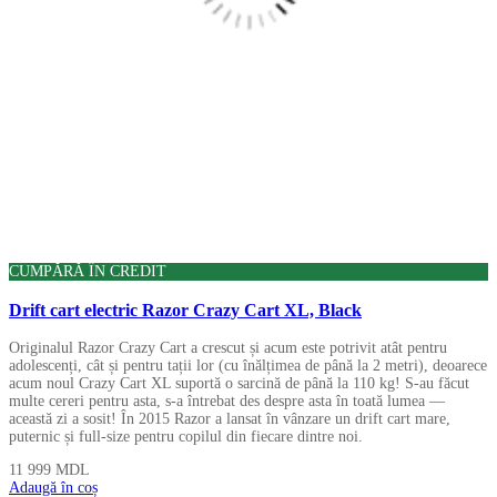
CUMPĂRĂ ÎN CREDIT
Drift cart electric Razor Crazy Cart XL, Black
Originalul Razor Crazy Cart a crescut și acum este potrivit atât pentru
adolescenți, cât și pentru tații lor (cu înălțimea de până la 2 metri), deoarece
acum noul Crazy Cart XL suportă o sarcină de până la 110 kg! S-au făcut
multe cereri pentru asta, s-a întrebat des despre asta în toată lumea —
această zi a sosit! În 2015 Razor a lansat în vânzare un drift cart mare,
puternic și full-size pentru copilul din fiecare dintre noi.
11 999
MDL
Adaugă în coș