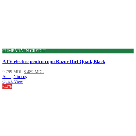
CUMPĂRĂ ÎN CREDIT
ATV electric pentru copii Razor Dirt Quad, Black
9 799
MDL
8 489
MDL
Adaugă în coș
Quick View
-13%