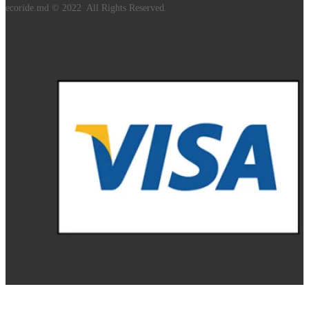
ecoride.md © 2022 All Rights Reserved.