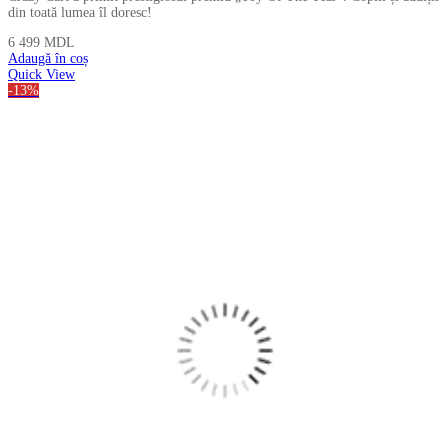
din toată lumea îl doresc!
6 499
MDL
Adaugă în coș
Quick View
-13%