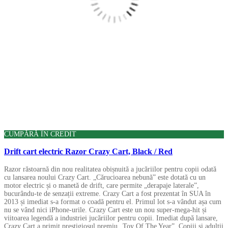
CUMPĂRĂ ÎN CREDIT
Drift cart electric Razor Crazy Cart, Black / Red
Razor răstoarnă din nou realitatea obișnuită a jucăriilor pentru copii odată
cu lansarea noului Crazy Cart. „Cărucioarea nebună” este dotată cu un
motor electric și o manetă de drift, care permite „derapaje laterale”,
bucurându-te de senzații extreme. Crazy Cart a fost prezentat în SUA în
2013 și imediat s-a format o coadă pentru el. Primul lot s-a vândut așa cum
nu se vând nici iPhone-urile. Crazy Cart este un nou super-mega-hit și
viitoarea legendă a industriei jucăriilor pentru copii. Imediat după lansare,
Crazy Cart a primit prestigiosul premiu „Toy Of The Year”. Copiii și adulții