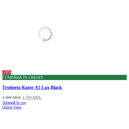
-20%
CUMPĂRĂ ÎN CREDIT
Trotineta Razor A5 Lux Black
2 499
MDL
1 999
MDL
Adaugă în coș
Quick View