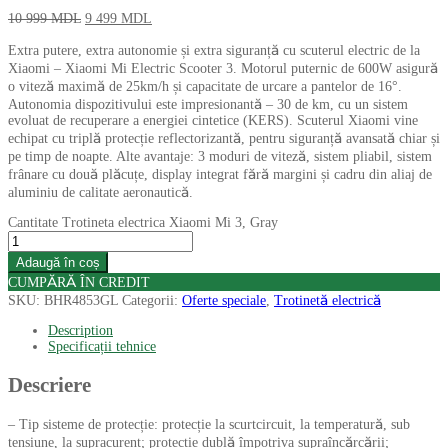
10 999
MDL
9 499
MDL
Extra putere, extra autonomie și extra siguranță cu scuterul electric de la
Xiaomi – Xiaomi Mi Electric Scooter 3. Motorul puternic de 600W asigură
o viteză maximă de 25km/h și capacitate de urcare a pantelor de 16°.
Autonomia dispozitivului este impresionantă – 30 de km, cu un sistem
evoluat de recuperare a energiei cintetice (KERS). Scuterul Xiaomi vine
echipat cu triplă protecție reflectorizantă, pentru siguranță avansată chiar și
pe timp de noapte. Alte avantaje: 3 moduri de viteză, sistem pliabil, sistem
frânare cu două plăcuțe, display integrat fără margini și cadru din aliaj de
aluminiu de calitate aeronautică.
Cantitate Trotineta electrica Xiaomi Mi 3, Gray
Adaugă în coș
CUMPĂRĂ ÎN CREDIT
SKU:
BHR4853GL
Categorii:
Oferte speciale
,
Trotinetă electrică
Description
Specificații tehnice
Descriere
– Tip sisteme de protecție: protecție la scurtcircuit, la temperatură, sub
tensiune, la supracurent; protecție dublă împotriva supraîncărcării;