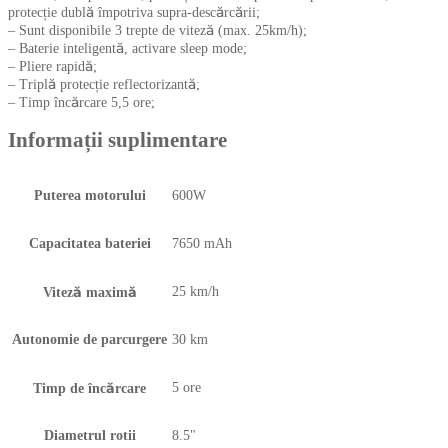
protecție dublă împotriva supra-descărcării;
– Sunt disponibile 3 trepte de viteză (max. 25km/h);
– Baterie inteligentă, activare sleep mode;
– Pliere rapidă;
– Triplă protecție reflectorizantă;
– Timp încărcare 5,5 ore;
Informații suplimentare
Puterea motorului
600W
Capacitatea bateriei
7650 mAh
25 km/h
Viteză maximă
Autonomie de parcurgere
30 km
5 ore
Timp de încărcare
Diametrul rotii
8.5"