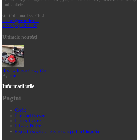
multe altele.
str. Columna 153, Chisinau
contact@ecoride.md
+373 (68) 78 22 33
Ultimele noutăți
Review Razor Crazy Cart.
By
admin
Informatii utile
Pagini
Credit
Întrebări frecvente
Plata si livrare
Privacy Policy
Reparații și service electrotransport în Chișinău