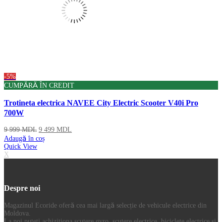
-5%
CUMPĂRĂ ÎN CREDIT
Trotineta electrica NAVEE City Electric Scooter V40i Pro
700W
9 999
MDL
9 499
MDL
Adaugă în coș
Quick View
X
Despre noi
Magazinul Ecoride oferă cea mai largă selecție de vehicule electrice din
Moldova.
La noi puteți achiziţiona scutere gyro, scutere electrice, biciclete electrice și