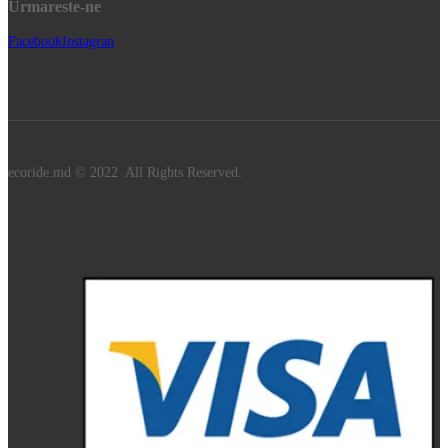
Urmareste-ne
Facebook
Instagran
ecoride.md © 2022 All Rights Reserved.