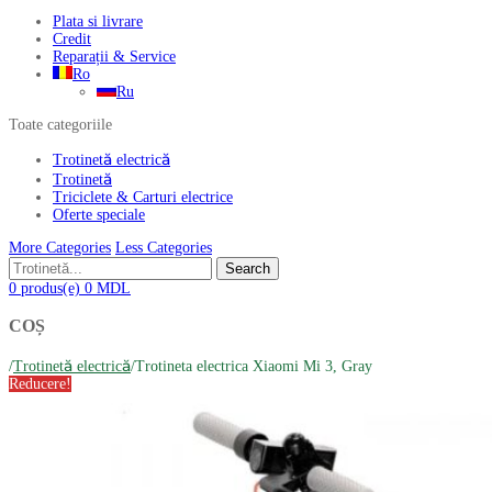
Plata si livrare
Credit
Reparații & Service
Ro
Ru
Toate categoriile
Trotinetă electrică
Trotinetă
Triciclete & Carturi electrice
Oferte speciale
More Categories
Less Categories
Search
0
produs(e)
0
MDL
COȘ
/
Trotinetă electrică
/
Trotineta electrica Xiaomi Mi 3, Gray
Reducere!