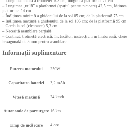
– Lungimea totală a trotinetei 103 cm, lungimea platformei 71 cm
– Lungimea „utilă” a platformei (spațiul pentru picioare) 42,5 cm, lățimea
platformei 14 cm
– Înălțimea minimă a ghidonului de la sol 85 cm; de la platformă 75 cm
– Înălțimea maximă a ghidonului de la sol 105 cm; de la platformă 95 cm
– Garda la sol (clearance) 5,3 cm
– Necesită asamblare parțială
– Conținut: trotinetă electrică, încărcător, instrucțiuni în limba rusă, cheie
hexagonală de 5 mm pentru asamblare
Informații suplimentare
Puterea motorului
250W
Capacitatea bateriei
3,2 mAh
24 km/h
Viteză maximă
Autonomie de parcurgere
16 km
4 ore
Timp de încărcare