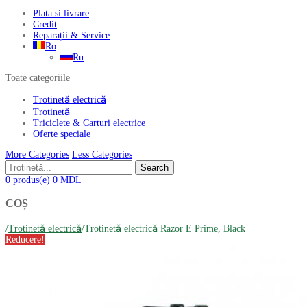
Plata si livrare
Credit
Reparații & Service
Ro
Ru
Toate categoriile
Trotinetă electrică
Trotinetă
Triciclete & Carturi electrice
Oferte speciale
More Categories
Less Categories
Search
0
produs(e)
0
MDL
COȘ
/
Trotinetă electrică
/
Trotinetă electrică Razor E Prime, Black
Reducere!