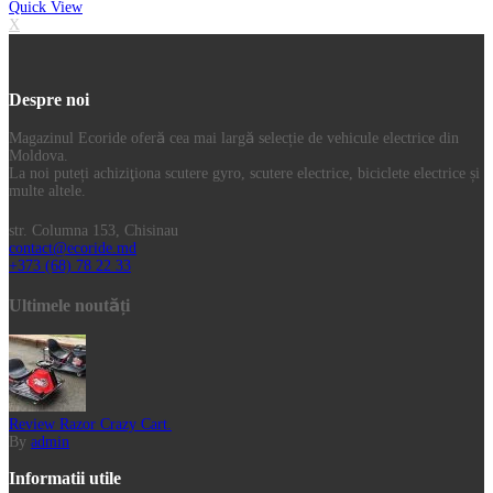
Quick View
X
Despre noi
Magazinul Ecoride oferă cea mai largă selecție de vehicule electrice din
Moldova.
La noi puteți achiziţiona scutere gyro, scutere electrice, biciclete electrice și
multe altele.
str. Columna 153, Chisinau
contact@ecoride.md
+373 (68) 78 22 33
Ultimele noutăți
Review Razor Crazy Cart.
By
admin
Informatii utile