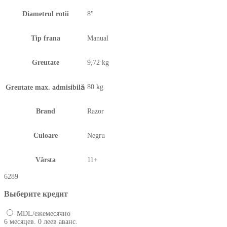
Diametrul rotii
8"
Tip frana
Manual
Greutate
9,72 kg
80 kg
Greutate max. admisibilă
Brand
Razor
Culoare
Negru
Vârsta
11+
6289
Выберите кредит
MDL/ежемесячно
6 месяцев. 0 леев аванс.