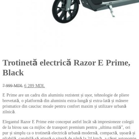
Trotinetă electrică Razor E Prime,
Black
7 999
MDL
6 289
MDL
E Prime are un cadru din aluminiu rezistent și ușor, tehnologie de pliere
brevetată, o platformă din aluminiu extra-lungă și extra-lată și mânere
prismatice din cauciuc moale pentru confort maxim și utilizare urbană
zilnică.
Elegantul Razor E Prime este conceput astfel încât să impresioneze colegii
de la birou sau ca mijloc de transport premium pentru „ultima milă”, ori
pur și simplu ca o trotinetă electrică urbană modernă, compactă, ușoară și
pliabilă, capabilă să atingă o viteză de până la 24 km/h, a cărei autonomie