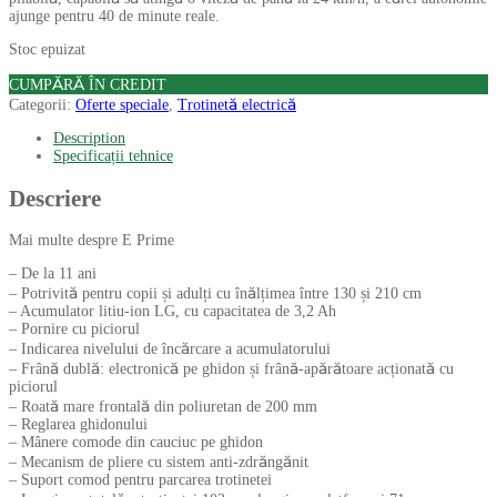
ajunge pentru 40 de minute reale.
Stoc epuizat
CUMPĂRĂ ÎN CREDIT
Categorii:
Oferte speciale
,
Trotinetă electrică
Description
Specificații tehnice
Descriere
Mai multe despre E Prime
– De la 11 ani
– Potrivită pentru copii și adulți cu înălțimea între 130 și 210 cm
– Acumulator litiu-ion LG, cu capacitatea de 3,2 Ah
– Pornire cu piciorul
– Indicarea nivelului de încărcare a acumulatorului
– Frână dublă: electronică pe ghidon și frână-apărătoare acționată cu
piciorul
– Roată mare frontală din poliuretan de 200 mm
– Reglarea ghidonului
– Mânere comode din cauciuc pe ghidon
– Mecanism de pliere cu sistem anti-zdrăngănit
– Suport comod pentru parcarea trotinetei