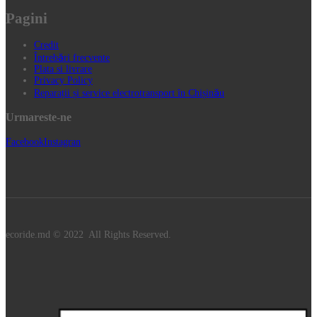
Pagini
Credit
Întrebări frecvente
Plata si livrare
Privacy Policy
Reparații și service electrotransport în Chișinău
Urmareste-ne
Facebook
Instagran
ecoride.md © 2022 All Rights Reserved.