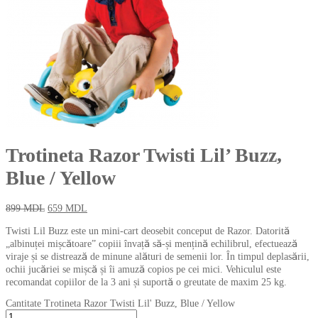
Trotineta Razor Twisti Lil’ Buzz,
Blue / Yellow
899
MDL
659
MDL
Twisti Lil Buzz este un mini-cart deosebit conceput de Razor. Datorită
„albinuței mișcătoare” copiii învață să-și mențină echilibrul, efectuează
viraje și se distrează de minune alături de semenii lor. În timpul deplasării,
ochii jucăriei se mișcă și îi amuză copios pe cei mici. Vehiculul este
recomandat copiilor de la 3 ani și suportă o greutate de maxim 25 kg.
Cantitate Trotineta Razor Twisti Lil' Buzz, Blue / Yellow