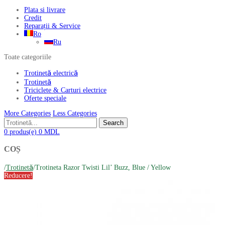
Plata si livrare
Credit
Reparații & Service
Ro
Ru
Toate categoriile
Trotinetă electrică
Trotinetă
Triciclete & Carturi electrice
Oferte speciale
More Categories
Less Categories
Search
0
produs(e)
0
MDL
COȘ
/
Trotinetă
/
Trotineta Razor Twisti Lil’ Buzz, Blue / Yellow
Reducere!