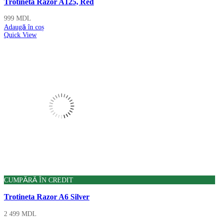
Trotineta Razor A125, Red
999
MDL
Adaugă în coș
Quick View
CUMPĂRĂ ÎN CREDIT
Trotineta Razor A6 Silver
2 499
MDL