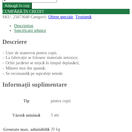
Adaugă în coș
CUMPĂRĂ ÎN CREDIT
SKU:
25073640
Categorii:
Oferte speciale
,
Trotinetă
Description
Specificații tehnice
Descriere
– Ușor de manevrat pentru copii;
– La fabricație se folosesc materiale netoxice;
– Ochii jucăriei se mișcă în timpul deplasării;
– Mânere moi din spumă;
– Se recomandă pe suprafețe netede.
Informații suplimentare
Tip
pentru copii
3 ani
Vârstă minimă
20 kg
Greutate max. admisibilă