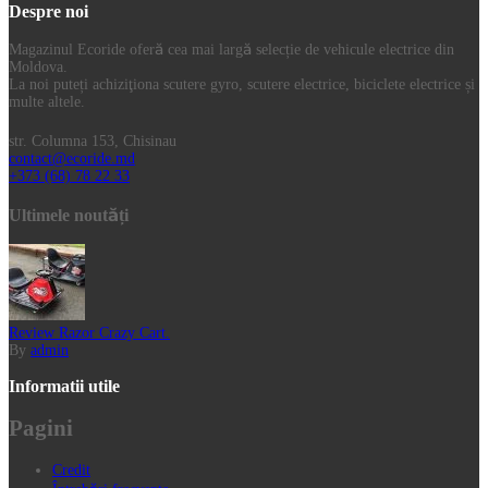
Despre noi
Magazinul Ecoride oferă cea mai largă selecție de vehicule electrice din
Moldova.
La noi puteți achiziţiona scutere gyro, scutere electrice, biciclete electrice și
multe altele.
str. Columna 153, Chisinau
contact@ecoride.md
+373 (68) 78 22 33
Ultimele noutăți
Review Razor Crazy Cart.
By
admin
Informatii utile
Pagini
Credit