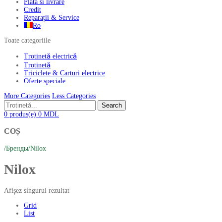
Plata si livrare
Credit
Reparații & Service
Ro
Toate categoriile
Trotinetă electrică
Trotinetă
Triciclete & Carturi electrice
Oferte speciale
More Categories
Less Categories
Search
0
produs(e)
0
MDL
COȘ
/
Бренды
/
Nilox
Nilox
Afișez singurul rezultat
Grid
List