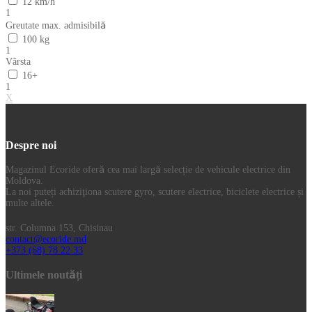
12 km/h
1
Greutate max. admisibilă
100 kg
1
Vârsta
16+
1
X
Despre noi
Magazinul Ecoride oferă cea mai largă selecție de vehicule electrice din
Moldova.
La noi puteți achiziţiona scutere gyro, scutere electrice, biciclete electrice și
multe altele.
str. Columna 153, Chisinau
contact@ecoride.md
+373 (68) 78 22 33
Ultimele noutăți