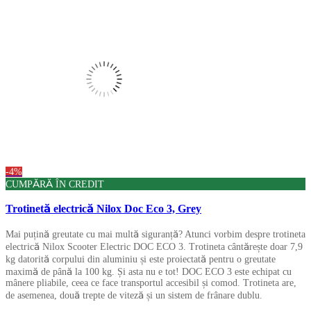
-4%
CUMPĂRĂ ÎN CREDIT
Trotinetă electrică Nilox Doc Eco 3, Grey
Mai puțină greutate cu mai multă siguranță? Atunci vorbim despre trotineta
electrică Nilox Scooter Electric DOC ECO 3. Trotineta cântărește doar 7,9
kg datorită corpului din aluminiu și este proiectată pentru o greutate
maximă de până la 100 kg. Și asta nu e tot! DOC ECO 3 este echipat cu
mânere pliabile, ceea ce face transportul accesibil și comod. Trotineta are,
de asemenea, două trepte de viteză și un sistem de frânare dublu.