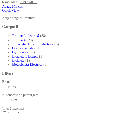
6 449
MDL
6 199
MDL
Adaugă în coș
Quick View
Afișez singurul rezultat
Categorii
Trotinetă electrică
(38)
Trotinetă
(29)
Triciclete & Carturi electrice
(8)
Oferte speciale
(31)
Gyroscooter
(2)
Bicicleta Electrica
(1)
Biciclete
(1)
Motocicleta Electrica
(5)
FIlters
Brand
Nilox
1
Autonomie de parcurgere
10 km
1
Viteză maximă