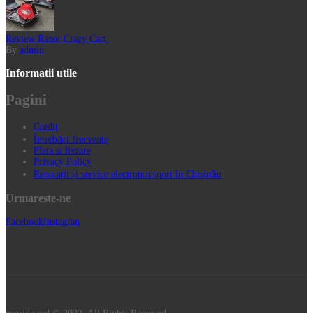
Review Razor Crazy Cart.
By
admin
Informatii utile
Pagini
Credit
Întrebări frecvente
Plata si livrare
Privacy Policy
Reparații și service electrotransport în Chișinău
Urmareste-ne
Facebook
Instagran