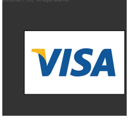
ecoride.md © 2022 All Rights Reserved.