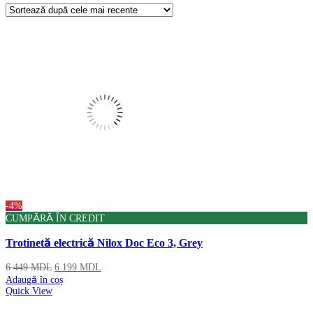
Produse
-4%
CUMPĂRĂ ÎN CREDIT
Trotinetă electrică Nilox Doc Eco 3, Grey
6 449
MDL
6 199
MDL
Adaugă în coș
Quick View