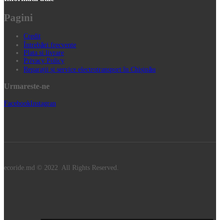
Pagini
Credit
Întrebări frecvente
Plata si livrare
Privacy Policy
Reparații și service electrotransport în Chișinău
Urmareste-ne
Facebook
Instagran
ecoride.md © 2022 All Rights Reserved.