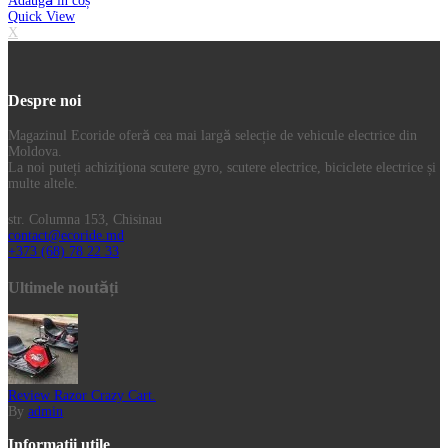
Adaugă în coș
Quick View
X
Despre noi
Magazinul Ecoride oferă cea mai largă selecție de vehicule electrice din
Moldova.
La noi puteți achiziţiona scutere gyro, scutere electrice, biciclete electrice și
multe altele.
str. Columna 153, Chisinau
contact@ecoride.md
+373 (68) 78 22 33
Ultimele noutăți
Review Razor Crazy Cart.
By
admin
Informatii utile