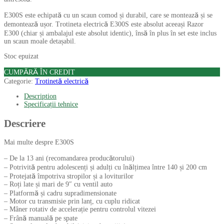
E300S este echipată cu un scaun comod și durabil, care se montează și se
demontează ușor. Trotineta electrică E300S este absolut aceeași Razor
E300 (chiar și ambalajul este absolut identic), însă în plus în set este inclus
un scaun moale detașabil.
Stoc epuizat
CUMPĂRĂ ÎN CREDIT
Categorie:
Trotinetă electrică
Description
Specificații tehnice
Descriere
Mai multe despre E300S
– De la 13 ani (recomandarea producătorului)
– Potrivită pentru adolescenți și adulți cu înălțimea între 140 și 200 cm
– Protejată împotriva stropilor și a loviturilor
– Roți late și mari de 9″ cu ventil auto
– Platformă și cadru supradimensionate
– Motor cu transmisie prin lanț, cu cuplu ridicat
– Mâner rotativ de accelerație pentru controlul vitezei
– Frână manuală pe spate