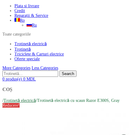
Plata si livrare
Credit
Reparații & Service
Ro
Ru
Toate categoriile
Trotinetă electrică
Trotinetă
Triciclete & Carturi electrice
Oferte speciale
More Categories
Less Categories
Search
0
produs(e)
0
MDL
COȘ
/
Trotinetă electrică
/
Trotinetă electrică cu scaun Razor E300S, Gray
Reducere!