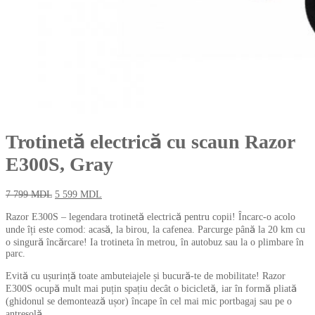
Trotinetă electrică cu scaun Razor
E300S, Gray
7 799
MDL
5 599
MDL
Razor E300S – legendara trotinetă electrică pentru copii! Încarc-o acolo
unde îți este comod: acasă, la birou, la cafenea. Parcurge până la 20 km cu
o singură încărcare! Ia trotineta în metrou, în autobuz sau la o plimbare în
parc.
Evită cu ușurință toate ambuteiajele și bucură-te de mobilitate! Razor
E300S ocupă mult mai puțin spațiu decât o bicicletă, iar în formă pliată
(ghidonul se demontează ușor) încape în cel mai mic portbagaj sau pe o
antresolă.