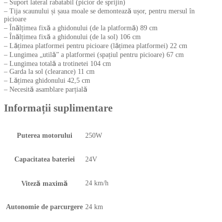
– Suport lateral rabatabil (picior de sprijin)
– Tija scaunului și șaua moale se demontează ușor, pentru mersul în
picioare
– Înălțimea fixă a ghidonului (de la platformă) 89 cm
– Înălțimea fixă a ghidonului (de la sol) 106 cm
– Lățimea platformei pentru picioare (lățimea platformei) 22 cm
– Lungimea „utilă” a platformei (spațiul pentru picioare) 67 cm
– Lungimea totală a trotinetei 104 cm
– Garda la sol (clearance) 11 cm
– Lățimea ghidonului 42,5 cm
– Necesită asamblare parțială
Informații suplimentare
Puterea motorului
250W
Capacitatea bateriei
24V
24 km/h
Viteză maximă
Autonomie de parcurgere
24 km