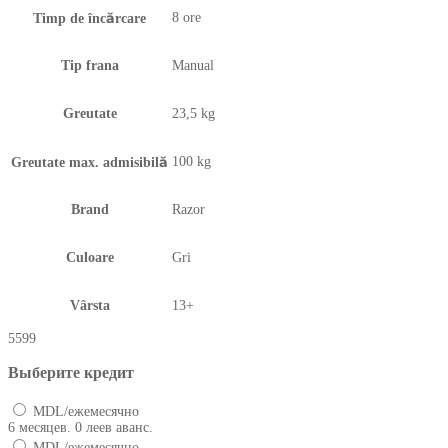
8 ore
Timp de încărcare
Tip frana
Manual
Greutate
23,5 kg
100 kg
Greutate max. admisibilă
Brand
Razor
Culoare
Gri
Vârsta
13+
5599
Выберите кредит
MDL/ежемесячно
6 месяцев. 0 леев аванс.
MDL/ежемесячно