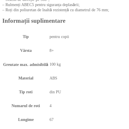
– Rulmenți ABEC5 pentru siguranța deplasării;
– Roți din poliuretan de înaltă rezistență cu diametrul de 76 mm;
Informații suplimentare
Tip
pentru copii
Vârsta
8+
100 kg
Greutate max. admisibilă
Material
ABS
Tip roti
din PU
Numarul de roti
4
Lungime
67