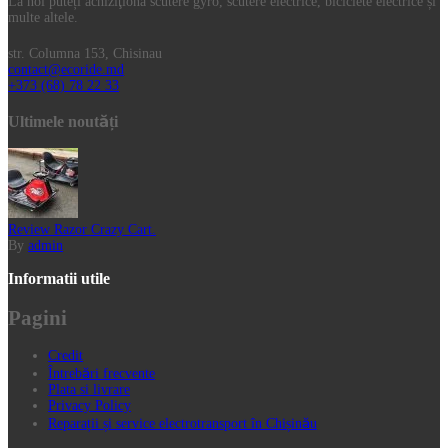
La noi puteți achiziţiona scutere gyro, scutere electrice, biciclete electrice și
multe altele.
str. Columna 153, Chisinau
contact@ecoride.md
+373 (68) 78 22 33
Ultimele noutăți
Review Razor Crazy Cart.
By
admin
Informatii utile
Pagini
Credit
Întrebări frecvente
Plata si livrare
Privacy Policy
Reparații și service electrotransport în Chișinău