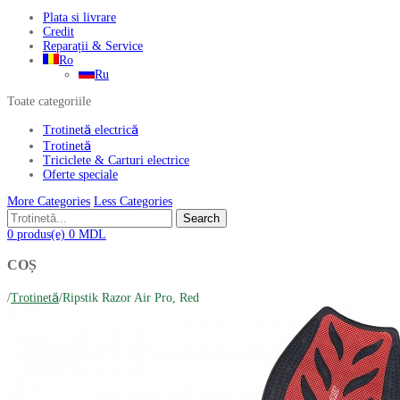
Plata si livrare
Credit
Reparații & Service
Ro
Ru
Toate categoriile
Trotinetă electrică
Trotinetă
Triciclete & Carturi electrice
Oferte speciale
More Categories
Less Categories
Search
0
produs(e)
0
MDL
COȘ
/
Trotinetă
/
Ripstik Razor Air Pro, Red