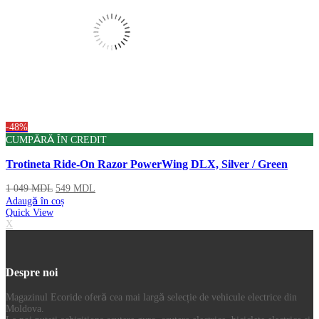
-48%
CUMPĂRĂ ÎN CREDIT
Trotineta Ride-On Razor PowerWing DLX, Silver / Green
1 049
MDL
549
MDL
Adaugă în coș
Quick View
X
Despre noi
Magazinul Ecoride oferă cea mai largă selecție de vehicule electrice din
Moldova.