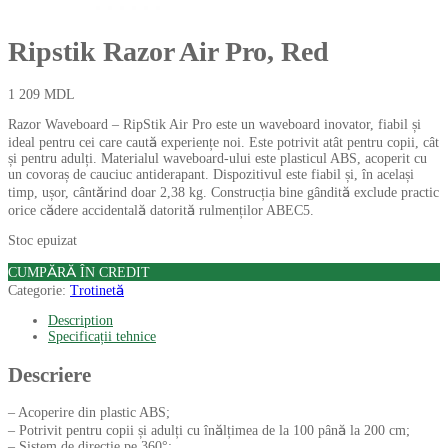
Ripstik Razor Air Pro, Red
1 209
MDL
Razor Waveboard – RipStik Air Pro este un waveboard inovator, fiabil și
ideal pentru cei care caută experiențe noi. Este potrivit atât pentru copii, cât
și pentru adulți. Materialul waveboard-ului este plasticul ABS, acoperit cu
un covoraș de cauciuc antiderapant. Dispozitivul este fiabil și, în același
timp, ușor, cântărind doar 2,38 kg. Construcția bine gândită exclude practic
orice cădere accidentală datorită rulmenților ABEC5.
Stoc epuizat
CUMPĂRĂ ÎN CREDIT
Categorie:
Trotinetă
Description
Specificații tehnice
Descriere
– Acoperire din plastic ABS;
– Potrivit pentru copii și adulți cu înălțimea de la 100 până la 200 cm;
– Sistem de direcție pe 360°;