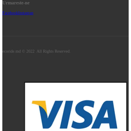
Urmareste-ne
Facebook
Instagran
ecoride.md © 2022 All Rights Reserved.