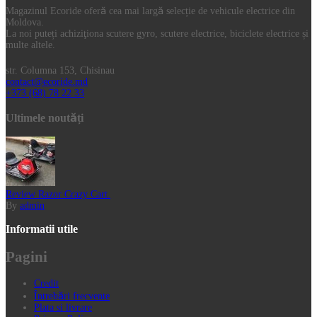
Magazinul Ecoride oferă cea mai largă selecție de vehicule electrice din
Moldova.
La noi puteți achiziţiona scutere gyro, scutere electrice, biciclete electrice și
multe altele.
str. Columna 153, Chisinau
contact@ecoride.md
+373 (68) 78 22 33
Ultimele noutăți
Review Razor Crazy Cart.
By
admin
Informatii utile
Pagini
Credit
Întrebări frecvente
Plata si livrare