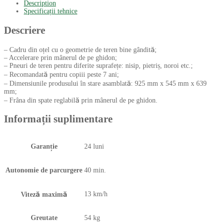
Description
Specificații tehnice
Descriere
– Cadru din oțel cu o geometrie de teren bine gândită;
– Accelerare prin mânerul de pe ghidon;
– Pneuri de teren pentru diferite suprafețe: nisip, pietriș, noroi etc.;
– Recomandată pentru copiii peste 7 ani;
– Dimensiunile produsului în stare asamblată: 925 mm x 545 mm x 639
mm;
– Frâna din spate reglabilă prin mânerul de pe ghidon.
Informații suplimentare
Garanție
24 luni
Autonomie de parcurgere
40 min.
13 km/h
Viteză maximă
Greutate
54 kg