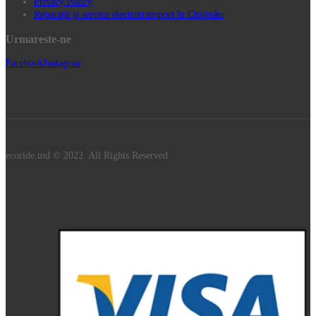
Privacy Policy
Reparații și service electrotransport în Chișinău
Urmareste-ne
Facebook
Instagran
ecoride.md © 2022 All Rights Reserved.