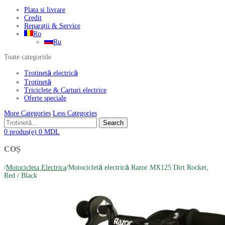
Plata si livrare
Credit
Reparații & Service
Ro
Ru
Toate categoriile
Trotinetă electrică
Trotinetă
Triciclete & Carturi electrice
Oferte speciale
More Categories
Less Categories
Search
0
produs(e)
0
MDL
COȘ
/
Motocicleta Electrica
/
Motocicletă electrică Razor MX125 Dirt Rocket,
Red / Black