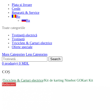
Plata si livrare
Credit
Reparații & Service
Ro
Ru
Toate categoriile
Trotinetă electrică
Trotinetă
Triciclete & Carturi electrice
Oferte speciale
More Categories
Less Categories
Search
0
produs(e)
0
MDL
COȘ
/
Triciclete & Carturi electrice
/
Kit de karting Ninebot GOKart Kit
Reducere!