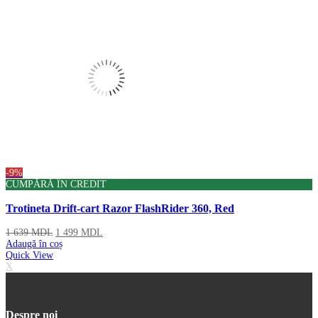
-9%
CUMPĂRĂ ÎN CREDIT
Trotineta Drift-cart Razor FlashRider 360, Red
1 639
MDL
1 499
MDL
Adaugă în coș
Quick View
X
Despre noi