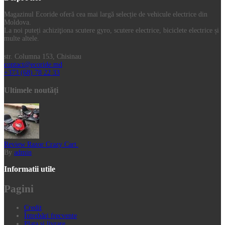
Magazinul Ecoride oferă cea mai largă selecție de vehicule electrice din
Moldova.
La noi puteți achiziţiona scutere gyro, scutere electrice, biciclete electrice și
multe altele.
str. Columna 153, Chisinau
contact@ecoride.md
+373 (68) 78 22 33
Ultimele noutăți
Review Razor Crazy Cart.
By
admin
Informatii utile
Pagini
Credit
Întrebări frecvente
Plata si livrare