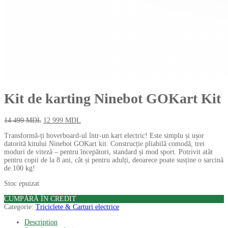
Kit de karting Ninebot GOKart Kit
14 499
MDL
12 999
MDL
Transformă-ți hoverboard-ul într-un kart electric! Este simplu și ușor
datorită kitului Ninebot GOKart kit. Construcție pliabilă comodă, trei
moduri de viteză – pentru începători, standard și mod sport. Potrivit atât
pentru copii de la 8 ani, cât și pentru adulți, deoarece poate susține o sarcină
de 100 kg!
Stoc epuizat
CUMPĂRĂ ÎN CREDIT
Categorie:
Triciclete & Carturi electrice
Description