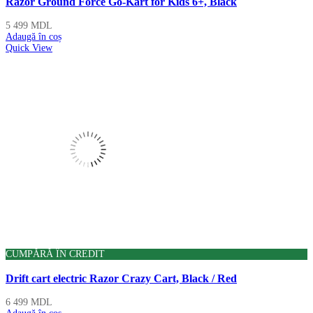
Razor Ground Force Go-Kart for Kids 6+, Black
5 499
MDL
Adaugă în coș
Quick View
CUMPĂRĂ ÎN CREDIT
Drift cart electric Razor Crazy Cart, Black / Red
6 499
MDL