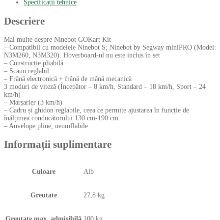
Specificații tehnice
Descriere
Mai multe despre Ninebot GOKart Kit
– Compatibil cu modelele Ninebot S; Ninebot by Segway miniPRO (Model:
N3M260, N3M320). Hoverboard-ul nu este inclus în set
– Construcție pliabilă
– Scaun reglabil
– Frână electronică + frână de mână mecanică
3 moduri de viteză (Începător – 8 km/h, Standard – 18 km/h, Sport – 24
km/h)
– Marșarier (3 km/h)
– Cadru și ghidon reglabile, ceea ce permite ajustarea în funcție de
înălțimea conducătorului 130 cm-190 cm
– Anvelope pline, neumflabile
Informații suplimentare
Culoare
Alb
Greutate
27,8 kg
Greutate max. admisibilă
100 kg